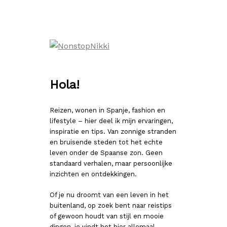
Ga
naar
de
inhoud
Hola!
Reizen, wonen in Spanje, fashion en
lifestyle – hier deel ik mijn ervaringen,
inspiratie en tips. Van zonnige stranden
en bruisende steden tot het echte
leven onder de Spaanse zon. Geen
standaard verhalen, maar persoonlijke
inzichten en ontdekkingen.
Of je nu droomt van een leven in het
buitenland, op zoek bent naar reistips
of gewoon houdt van stijl en mooie
dingen, je vindt het hier allemaal.