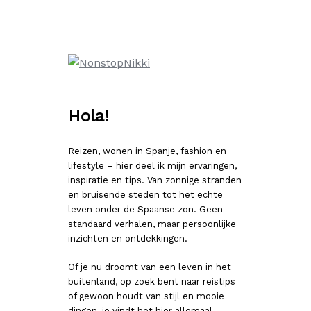
Ga
naar
de
inhoud
Hola!
Reizen, wonen in Spanje, fashion en
lifestyle – hier deel ik mijn ervaringen,
inspiratie en tips. Van zonnige stranden
en bruisende steden tot het echte
leven onder de Spaanse zon. Geen
standaard verhalen, maar persoonlijke
inzichten en ontdekkingen.
Of je nu droomt van een leven in het
buitenland, op zoek bent naar reistips
of gewoon houdt van stijl en mooie
dingen, je vindt het hier allemaal.