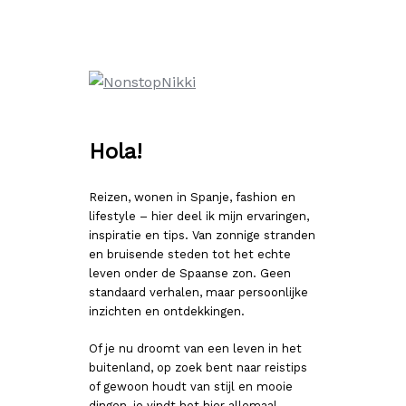
Ga
naar
de
inhoud
Hola!
Reizen, wonen in Spanje, fashion en
lifestyle – hier deel ik mijn ervaringen,
inspiratie en tips. Van zonnige stranden
en bruisende steden tot het echte
leven onder de Spaanse zon. Geen
standaard verhalen, maar persoonlijke
inzichten en ontdekkingen.
Of je nu droomt van een leven in het
buitenland, op zoek bent naar reistips
of gewoon houdt van stijl en mooie
dingen, je vindt het hier allemaal.