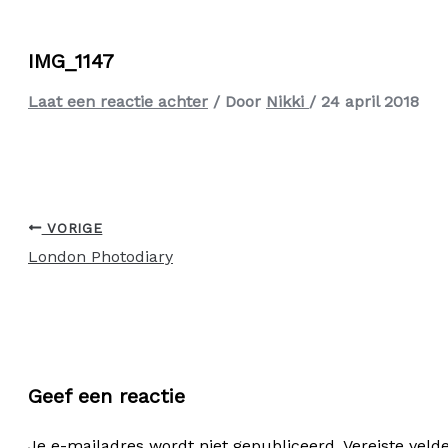
IMG_1147
Laat een reactie achter
/ Door
Nikki
/
24 april 2018
VORIGE
London Photodiary
Geef een reactie
Je e-mailadres wordt niet gepubliceerd.
Vereiste vel