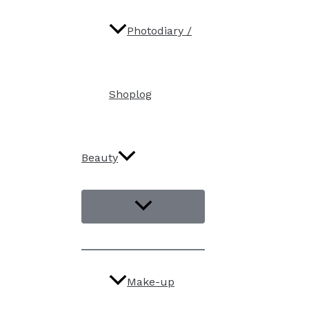
Photodiary /
Shoplog
Beauty
Make-up