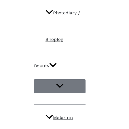
Photodiary /
Shoplog
Beauty
Make-up