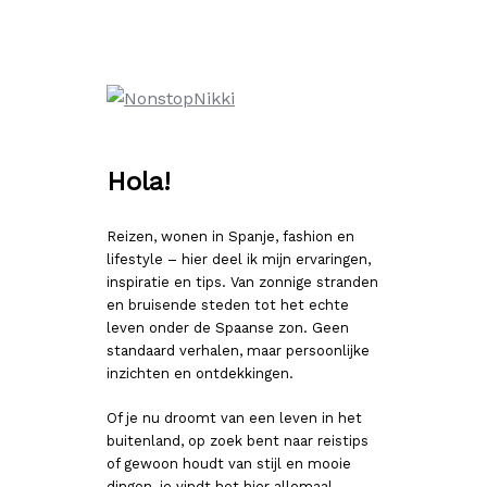
Ga
naar
de
inhoud
Hola!
Reizen, wonen in Spanje, fashion en
lifestyle – hier deel ik mijn ervaringen,
inspiratie en tips. Van zonnige stranden
en bruisende steden tot het echte
leven onder de Spaanse zon. Geen
standaard verhalen, maar persoonlijke
inzichten en ontdekkingen.
Of je nu droomt van een leven in het
buitenland, op zoek bent naar reistips
of gewoon houdt van stijl en mooie
dingen, je vindt het hier allemaal.