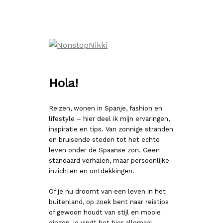
Ga
naar
de
inhoud
Hola!
Reizen, wonen in Spanje, fashion en
lifestyle – hier deel ik mijn ervaringen,
inspiratie en tips. Van zonnige stranden
en bruisende steden tot het echte
leven onder de Spaanse zon. Geen
standaard verhalen, maar persoonlijke
inzichten en ontdekkingen.
Of je nu droomt van een leven in het
buitenland, op zoek bent naar reistips
of gewoon houdt van stijl en mooie
dingen, je vindt het hier allemaal.