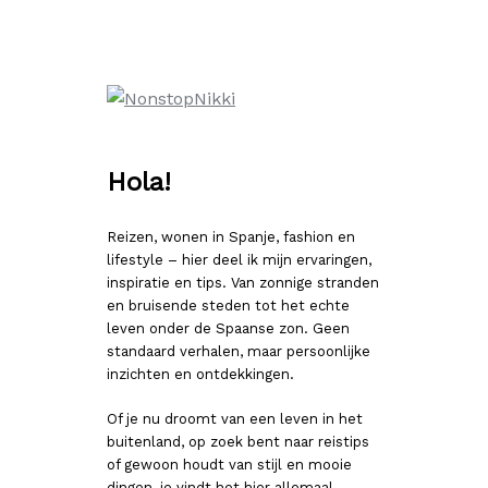
Ga
naar
de
inhoud
Hola!
Reizen, wonen in Spanje, fashion en
lifestyle – hier deel ik mijn ervaringen,
inspiratie en tips. Van zonnige stranden
en bruisende steden tot het echte
leven onder de Spaanse zon. Geen
standaard verhalen, maar persoonlijke
inzichten en ontdekkingen.
Of je nu droomt van een leven in het
buitenland, op zoek bent naar reistips
of gewoon houdt van stijl en mooie
dingen, je vindt het hier allemaal.