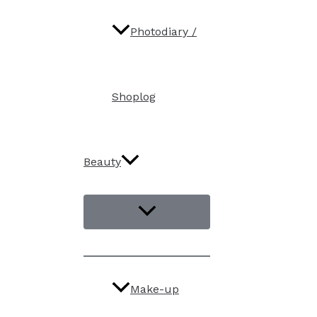
Photodiary /
Shoplog
Beauty
Make-up