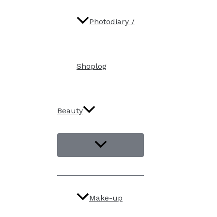
Photodiary /
Shoplog
Beauty
Make-up