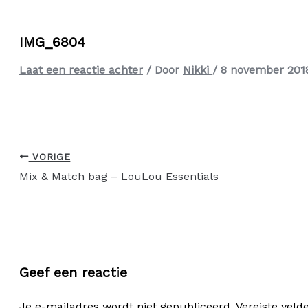
IMG_6804
Laat een reactie achter
/ Door
Nikki
/
8 november 201
VORIGE
Mix & Match bag – LouLou Essentials
Geef een reactie
Je e-mailadres wordt niet gepubliceerd.
Vereiste vel