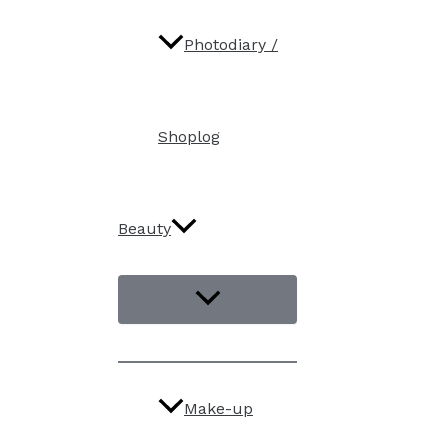
Photodiary /
Shoplog
Beauty
Make-up