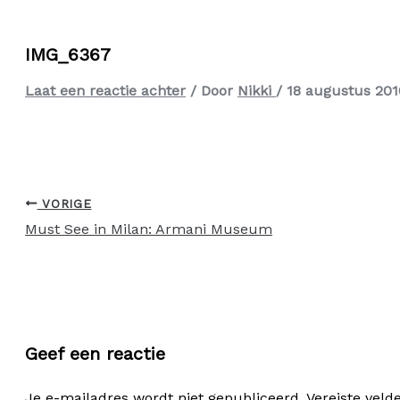
IMG_6367
Laat een reactie achter
/ Door
Nikki
/
18 augustus 201
VORIGE
Must See in Milan: Armani Museum
Geef een reactie
Je e-mailadres wordt niet gepubliceerd.
Vereiste vel