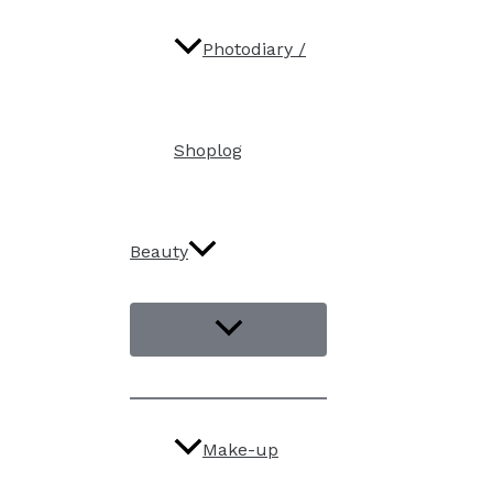
Photodiary /
Shoplog
Beauty
Make-up