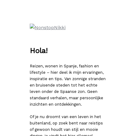
Ga
naar
de
inhoud
Hola!
Reizen, wonen in Spanje, fashion en
lifestyle – hier deel ik mijn ervaringen,
inspiratie en tips. Van zonnige stranden
en bruisende steden tot het echte
leven onder de Spaanse zon. Geen
standaard verhalen, maar persoonlijke
inzichten en ontdekkingen.
Of je nu droomt van een leven in het
buitenland, op zoek bent naar reistips
of gewoon houdt van stijl en mooie
dingen, je vindt het hier allemaal.