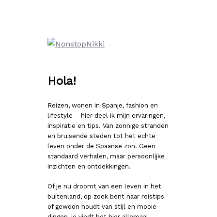
Ga
naar
de
inhoud
Hola!
Reizen, wonen in Spanje, fashion en
lifestyle – hier deel ik mijn ervaringen,
inspiratie en tips. Van zonnige stranden
en bruisende steden tot het echte
leven onder de Spaanse zon. Geen
standaard verhalen, maar persoonlijke
inzichten en ontdekkingen.
Of je nu droomt van een leven in het
buitenland, op zoek bent naar reistips
of gewoon houdt van stijl en mooie
dingen, je vindt het hier allemaal.