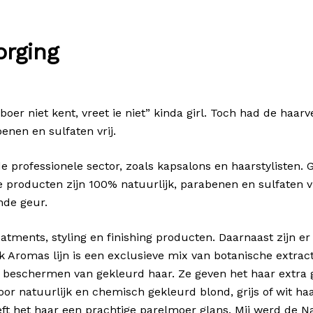
orging
boer niet kent, vreet ie niet” kinda girl. Toch had de haar
enen en sulfaten vrij.
e professionele sector, zoals kapsalons en haarstylisten. 
le producten zijn 100% natuurlijk, parabenen en sulfaten vri
nde geur.
eatments, styling en finishing producten. Daarnaast zijn 
 Aromas lijn is een exclusieve mix van botanische extrac
n beschermen van gekleurd haar. Ze geven het haar extra 
or natuurlijk en chemisch gekleurd blond, grijs of wit ha
ft het haar een prachtige parelmoer glans. Mij werd de N