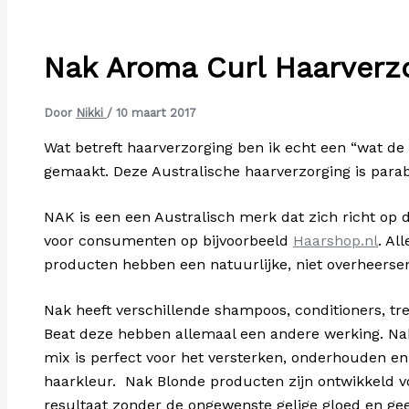
Nak Aroma Curl Haarverz
Door
Nikki
/
10 maart 2017
Wat betreft haarverzorging ben ik echt een “wat de 
gemaakt. Deze Australische haarverzorging is parab
NAK is een een Australisch merk dat zich richt op d
voor consumenten op bijvoorbeeld
Haarshop.nl
. Al
producten hebben een natuurlijke, niet overheerse
Nak heeft verschillende shampoos, conditioners, tr
Beat deze hebben allemaal een andere werking. Nak
mix is perfect voor het versterken, onderhouden e
haarkleur. Nak Blonde producten zijn ontwikkeld vo
resultaat zonder de ongewenste gelige gloed en gee