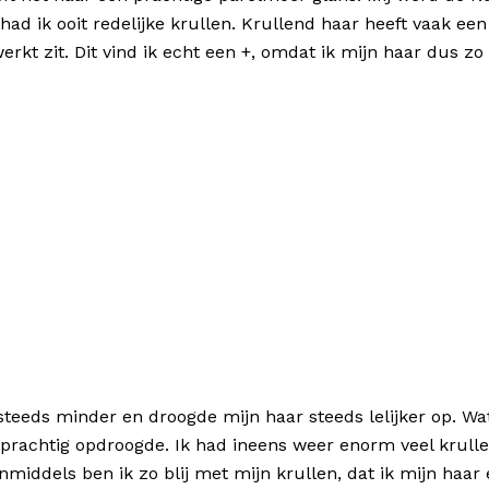
f had ik ooit redelijke krullen. Krullend haar heeft vaak een
werkt zit. Dit vind ik echt een +, omdat ik mijn haar dus zo v
steeds minder en droogde mijn haar steeds lelijker op. Wat
achtig opdroogde. Ik had ineens weer enorm veel krullen
Inmiddels ben ik zo blij met mijn krullen, dat ik mijn haa