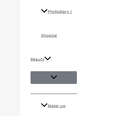
Photodiary /
Shoplog
Beauty
Make-up