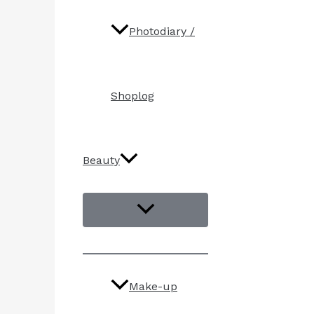
Photodiary /
Shoplog
Beauty
Make-up