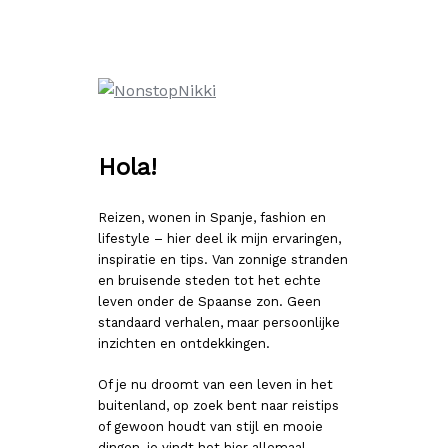
Ga
naar
de
inhoud
Hola!
Reizen, wonen in Spanje, fashion en
lifestyle – hier deel ik mijn ervaringen,
inspiratie en tips. Van zonnige stranden
en bruisende steden tot het echte
leven onder de Spaanse zon. Geen
standaard verhalen, maar persoonlijke
inzichten en ontdekkingen.
Of je nu droomt van een leven in het
buitenland, op zoek bent naar reistips
of gewoon houdt van stijl en mooie
dingen, je vindt het hier allemaal.