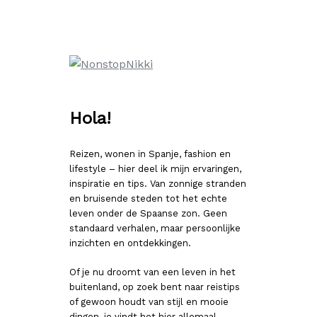
Ga
naar
de
inhoud
Hola!
Reizen, wonen in Spanje, fashion en
lifestyle – hier deel ik mijn ervaringen,
inspiratie en tips. Van zonnige stranden
en bruisende steden tot het echte
leven onder de Spaanse zon. Geen
standaard verhalen, maar persoonlijke
inzichten en ontdekkingen.
Of je nu droomt van een leven in het
buitenland, op zoek bent naar reistips
of gewoon houdt van stijl en mooie
dingen, je vindt het hier allemaal.