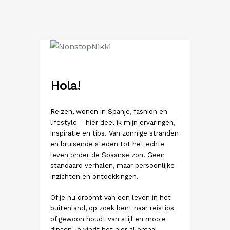
Ga
naar
de
inhoud
Hola!
Reizen, wonen in Spanje, fashion en
lifestyle – hier deel ik mijn ervaringen,
inspiratie en tips. Van zonnige stranden
en bruisende steden tot het echte
leven onder de Spaanse zon. Geen
standaard verhalen, maar persoonlijke
inzichten en ontdekkingen.
Of je nu droomt van een leven in het
buitenland, op zoek bent naar reistips
of gewoon houdt van stijl en mooie
dingen, je vindt het hier allemaal.