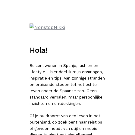
Ga
naar
de
inhoud
Hola!
Reizen, wonen in Spanje, fashion en
lifestyle – hier deel ik mijn ervaringen,
inspiratie en tips. Van zonnige stranden
en bruisende steden tot het echte
leven onder de Spaanse zon. Geen
standaard verhalen, maar persoonlijke
inzichten en ontdekkingen.
Of je nu droomt van een leven in het
buitenland, op zoek bent naar reistips
of gewoon houdt van stijl en mooie
dingen, je vindt het hier allemaal.