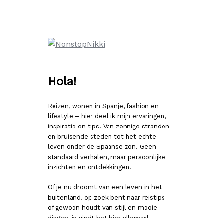
Ga
naar
de
inhoud
Hola!
Reizen, wonen in Spanje, fashion en
lifestyle – hier deel ik mijn ervaringen,
inspiratie en tips. Van zonnige stranden
en bruisende steden tot het echte
leven onder de Spaanse zon. Geen
standaard verhalen, maar persoonlijke
inzichten en ontdekkingen.
Of je nu droomt van een leven in het
buitenland, op zoek bent naar reistips
of gewoon houdt van stijl en mooie
dingen, je vindt het hier allemaal.