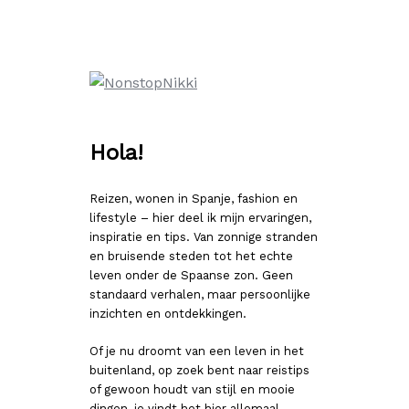
Ga
naar
de
inhoud
Hola!
Reizen, wonen in Spanje, fashion en
lifestyle – hier deel ik mijn ervaringen,
inspiratie en tips. Van zonnige stranden
en bruisende steden tot het echte
leven onder de Spaanse zon. Geen
standaard verhalen, maar persoonlijke
inzichten en ontdekkingen.
Of je nu droomt van een leven in het
buitenland, op zoek bent naar reistips
of gewoon houdt van stijl en mooie
dingen, je vindt het hier allemaal.