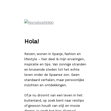
Ga
naar
de
inhoud
Hola!
Reizen, wonen in Spanje, fashion en
lifestyle – hier deel ik mijn ervaringen,
inspiratie en tips. Van zonnige stranden
en bruisende steden tot het echte
leven onder de Spaanse zon. Geen
standaard verhalen, maar persoonlijke
inzichten en ontdekkingen.
Of je nu droomt van een leven in het
buitenland, op zoek bent naar reistips
of gewoon houdt van stijl en mooie
dingen, je vindt het hier allemaal.