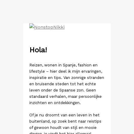
Ga
naar
de
inhoud
Hola!
Reizen, wonen in Spanje, fashion en
lifestyle – hier deel ik mijn ervaringen,
inspiratie en tips. Van zonnige stranden
en bruisende steden tot het echte
leven onder de Spaanse zon. Geen
standaard verhalen, maar persoonlijke
inzichten en ontdekkingen.
Of je nu droomt van een leven in het
buitenland, op zoek bent naar reistips
of gewoon houdt van stijl en mooie
dingen, je vindt het hier allemaal.