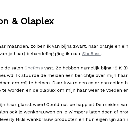
on & Olaplex
aar maanden, zo ben ik van bijna zwart, naar oranje en ei
 van je haar) behandeling ging ik naar
SheRoss
.
 je de salon
SheRoss
vast. Ze hebben namelijk bijna 19 K (!)
ieuwd. Ik stuurde de meiden een berichtje over mijn ha
n doen om mij te helpen. Daar kwam een color correction 
te te worden en de olaplex om mijn haar weer te voeden e
jn haar glanst weer! Could not be happier! De meiden van 
 salon ook je wenkbrauwen en je wimpers laten doen of pr
verly Hills wenkbrauw producten en hun eigen lijn aan 