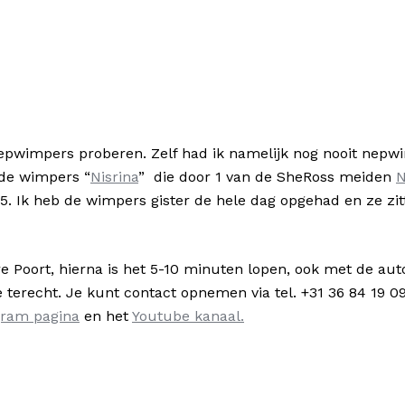
k nepwimpers proberen. Zelf had ik namelijk nog nooit ne
 de wimpers “
Nisrina
” die door 1 van de SheRoss meiden
N
95. Ik heb de wimpers gister de hele dag opgehad en ze zi
re Poort, hierna is het 5-10 minuten lopen, ook met de auto
 terecht. Je kunt contact opnemen via tel. +31 36 84 19 0
gram pagina
en het
Youtube kanaal.