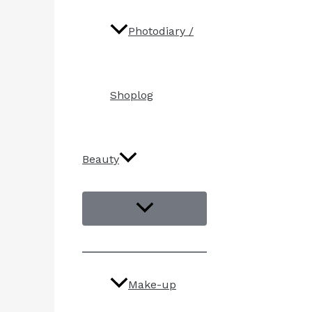
Photodiary /
Shoplog
Beauty
Make-up