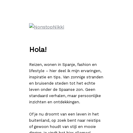
Ga
naar
de
inhoud
Hola!
Reizen, wonen in Spanje, fashion en
lifestyle – hier deel ik mijn ervaringen,
inspiratie en tips. Van zonnige stranden
en bruisende steden tot het echte
leven onder de Spaanse zon. Geen
standaard verhalen, maar persoonlijke
inzichten en ontdekkingen.
Of je nu droomt van een leven in het
buitenland, op zoek bent naar reistips
of gewoon houdt van stijl en mooie
dingen, je vindt het hier allemaal.