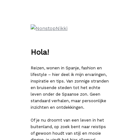
Ga
naar
de
inhoud
Hola!
Reizen, wonen in Spanje, fashion en
lifestyle – hier deel ik mijn ervaringen,
inspiratie en tips. Van zonnige stranden
en bruisende steden tot het echte
leven onder de Spaanse zon. Geen
standaard verhalen, maar persoonlijke
inzichten en ontdekkingen.
Of je nu droomt van een leven in het
buitenland, op zoek bent naar reistips
of gewoon houdt van stijl en mooie
dingen, je vindt het hier allemaal.