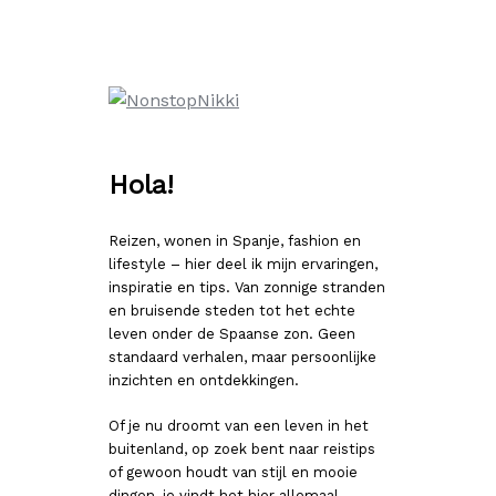
Ga
naar
de
inhoud
Hola!
Reizen, wonen in Spanje, fashion en
lifestyle – hier deel ik mijn ervaringen,
inspiratie en tips. Van zonnige stranden
en bruisende steden tot het echte
leven onder de Spaanse zon. Geen
standaard verhalen, maar persoonlijke
inzichten en ontdekkingen.
Of je nu droomt van een leven in het
buitenland, op zoek bent naar reistips
of gewoon houdt van stijl en mooie
dingen, je vindt het hier allemaal.