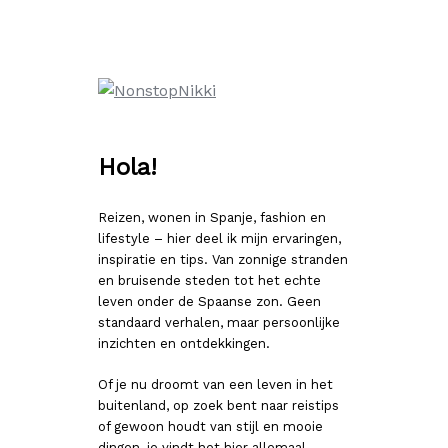
Ga
naar
de
inhoud
Hola!
Reizen, wonen in Spanje, fashion en
lifestyle – hier deel ik mijn ervaringen,
inspiratie en tips. Van zonnige stranden
en bruisende steden tot het echte
leven onder de Spaanse zon. Geen
standaard verhalen, maar persoonlijke
inzichten en ontdekkingen.
Of je nu droomt van een leven in het
buitenland, op zoek bent naar reistips
of gewoon houdt van stijl en mooie
dingen, je vindt het hier allemaal.