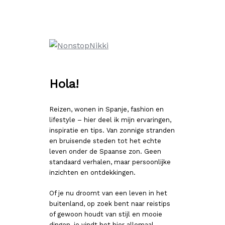
Ga
naar
de
inhoud
Hola!
Reizen, wonen in Spanje, fashion en
lifestyle – hier deel ik mijn ervaringen,
inspiratie en tips. Van zonnige stranden
en bruisende steden tot het echte
leven onder de Spaanse zon. Geen
standaard verhalen, maar persoonlijke
inzichten en ontdekkingen.
Of je nu droomt van een leven in het
buitenland, op zoek bent naar reistips
of gewoon houdt van stijl en mooie
dingen, je vindt het hier allemaal.