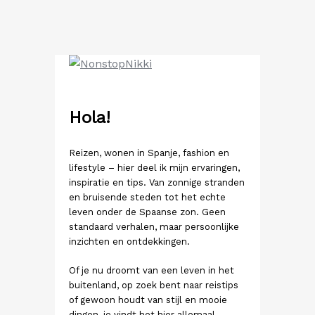
Ga
naar
de
inhoud
Hola!
Reizen, wonen in Spanje, fashion en
lifestyle – hier deel ik mijn ervaringen,
inspiratie en tips. Van zonnige stranden
en bruisende steden tot het echte
leven onder de Spaanse zon. Geen
standaard verhalen, maar persoonlijke
inzichten en ontdekkingen.
Of je nu droomt van een leven in het
buitenland, op zoek bent naar reistips
of gewoon houdt van stijl en mooie
dingen, je vindt het hier allemaal.