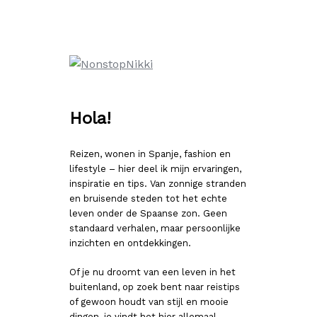
Ga
naar
de
inhoud
Hola!
Reizen, wonen in Spanje, fashion en
lifestyle – hier deel ik mijn ervaringen,
inspiratie en tips. Van zonnige stranden
en bruisende steden tot het echte
leven onder de Spaanse zon. Geen
standaard verhalen, maar persoonlijke
inzichten en ontdekkingen.
Of je nu droomt van een leven in het
buitenland, op zoek bent naar reistips
of gewoon houdt van stijl en mooie
dingen, je vindt het hier allemaal.