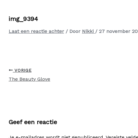
img_9394
Laat een reactie achter
/ Door
Nikki
/
27 november 20
VORIGE
The Beauty Glove
Geef een reactie
Je e-mailadres wordt niet gepubliceerd.
Vereiste vel