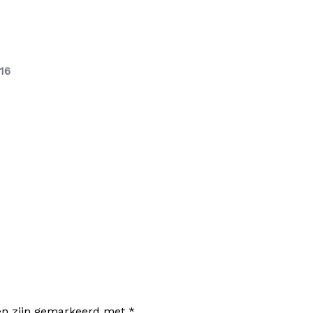
16
den zijn gemarkeerd met
*