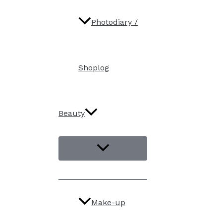
Photodiary /
Shoplog
Beauty
Make-up