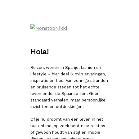
Ga
naar
de
inhoud
Hola!
Reizen, wonen in Spanje, fashion en
lifestyle – hier deel ik mijn ervaringen,
inspiratie en tips. Van zonnige stranden
en bruisende steden tot het echte
leven onder de Spaanse zon. Geen
standaard verhalen, maar persoonlijke
inzichten en ontdekkingen.
Of je nu droomt van een leven in het
buitenland, op zoek bent naar reistips
of gewoon houdt van stijl en mooie
dingen, je vindt het hier allemaal.