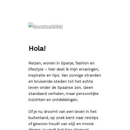
Ga
naar
de
inhoud
Hola!
Reizen, wonen in Spanje, fashion en
lifestyle – hier deel ik mijn ervaringen,
inspiratie en tips. Van zonnige stranden
en bruisende steden tot het echte
leven onder de Spaanse zon. Geen
standaard verhalen, maar persoonlijke
inzichten en ontdekkingen.
Of je nu droomt van een leven in het
buitenland, op zoek bent naar reistips
of gewoon houdt van stijl en mooie
dingen, je vindt het hier allemaal.