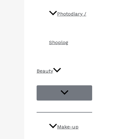
Photodiary /
Shoplog
Beauty
Make-up