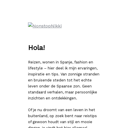
Ga
naar
de
inhoud
Hola!
Reizen, wonen in Spanje, fashion en
lifestyle – hier deel ik mijn ervaringen,
inspiratie en tips. Van zonnige stranden
en bruisende steden tot het echte
leven onder de Spaanse zon. Geen
standaard verhalen, maar persoonlijke
inzichten en ontdekkingen.
Of je nu droomt van een leven in het
buitenland, op zoek bent naar reistips
of gewoon houdt van stijl en mooie
dingen, je vindt het hier allemaal.