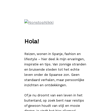
Ga
naar
de
inhoud
Hola!
Reizen, wonen in Spanje, fashion en
lifestyle – hier deel ik mijn ervaringen,
inspiratie en tips. Van zonnige stranden
en bruisende steden tot het echte
leven onder de Spaanse zon. Geen
standaard verhalen, maar persoonlijke
inzichten en ontdekkingen.
Of je nu droomt van een leven in het
buitenland, op zoek bent naar reistips
of gewoon houdt van stijl en mooie
dingen, je vindt het hier allemaal.