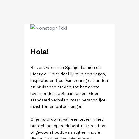
Ga
naar
de
inhoud
Hola!
Reizen, wonen in Spanje, fashion en
lifestyle – hier deel ik mijn ervaringen,
inspiratie en tips. Van zonnige stranden
en bruisende steden tot het echte
leven onder de Spaanse zon. Geen
standaard verhalen, maar persoonlijke
inzichten en ontdekkingen.
Of je nu droomt van een leven in het
buitenland, op zoek bent naar reistips
of gewoon houdt van stijl en mooie
dingen, je vindt het hier allemaal.