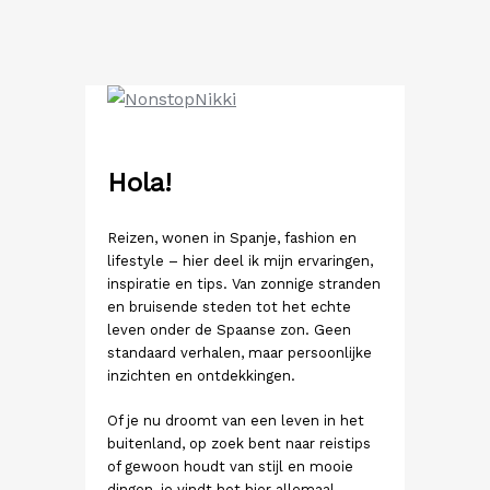
Ga
naar
de
inhoud
Hola!
Reizen, wonen in Spanje, fashion en
lifestyle – hier deel ik mijn ervaringen,
inspiratie en tips. Van zonnige stranden
en bruisende steden tot het echte
leven onder de Spaanse zon. Geen
standaard verhalen, maar persoonlijke
inzichten en ontdekkingen.
Of je nu droomt van een leven in het
buitenland, op zoek bent naar reistips
of gewoon houdt van stijl en mooie
dingen, je vindt het hier allemaal.