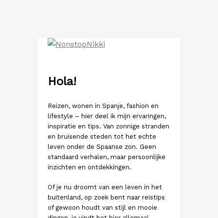
Ga
naar
de
inhoud
Hola!
Reizen, wonen in Spanje, fashion en
lifestyle – hier deel ik mijn ervaringen,
inspiratie en tips. Van zonnige stranden
en bruisende steden tot het echte
leven onder de Spaanse zon. Geen
standaard verhalen, maar persoonlijke
inzichten en ontdekkingen.
Of je nu droomt van een leven in het
buitenland, op zoek bent naar reistips
of gewoon houdt van stijl en mooie
dingen, je vindt het hier allemaal.